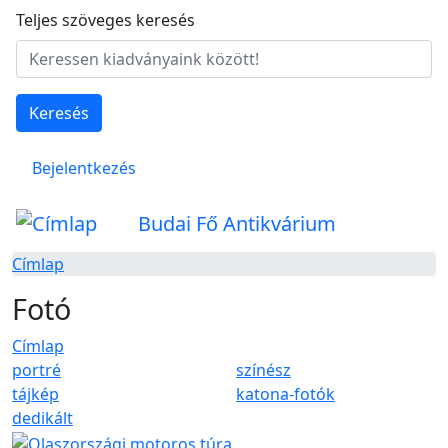
Ugrás a tartalomra
Teljes szöveges keresés
Keresés
Felhasználói fiók menüje
Bejelentkezés
Budai Fő Antikvárium
Címlap
Fotó
Címlap
portré
színész
tájkép
katona-fotók
dedikált