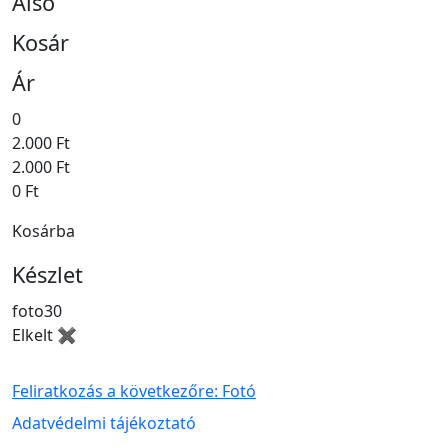
Alsó
Kosár
Ár
0
2.000 Ft
2.000 Ft
0 Ft
Kosárba
Készlet
foto30
Elkelt ✖
Feliratkozás a következőre: Fotó
Lábléc menü
Adatvédelmi tájékoztató