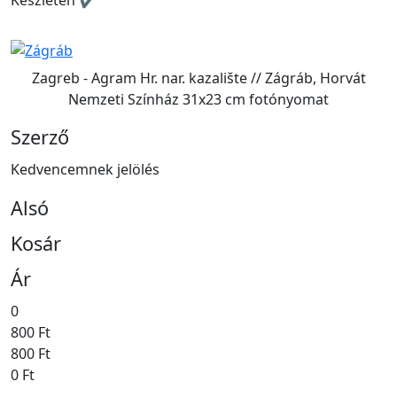
Zagreb - Agram Hr. nar. kazalište // Zágráb, Horvát
Nemzeti Színház 31x23 cm fotónyomat
Szerző
Kedvencemnek jelölés
Alsó
Kosár
Ár
0
800 Ft
800 Ft
0 Ft