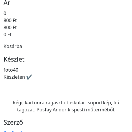
Ár
0
800 Ft
800 Ft
0 Ft
Kosárba
Készlet
foto40
Készleten ✔
Régi, kartonra ragasztott iskolai csoportkép, fiú
tagozat. Posfay Andor kispesti műterméből.
Szerző