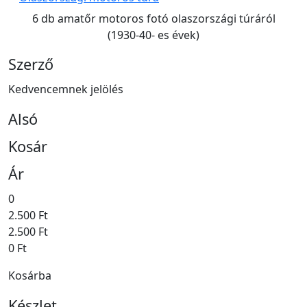
6 db amatőr motoros fotó olaszországi túráról
(1930-40- es évek)
Szerző
Kedvencemnek jelölés
Alsó
Kosár
Ár
0
2.500 Ft
2.500 Ft
0 Ft
Kosárba
Készlet