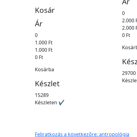
Ár
Kosár
0
2.000 
Ár
2.000 
0
0 Ft
1.000 Ft
Kosár
1.000 Ft
0 Ft
Kész
Kosárba
29700
Készl
Készlet
15289
Készleten ✔
Feliratkozás a következőre: antropológia