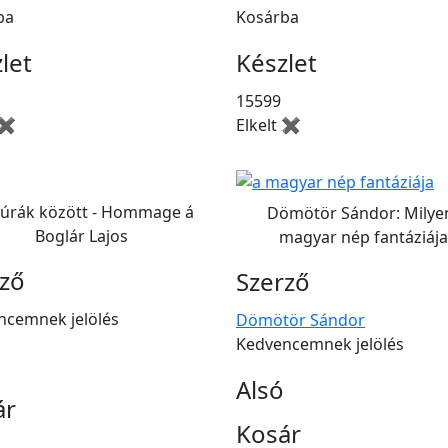
ba
Kosárba
let
Készlet
15599
 ✖
Elkelt ✖
túrák között - Hommage á
Dömötör Sándor: Milye
Boglár Lajos
magyar nép fantáziája
rző
Szerző
ncemnek jelölés
Dömötör Sándor
Kedvencemnek jelölés
Alsó
ár
Kosár