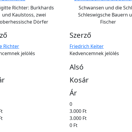
igitte Richter: Burkhards
Schwansen und die Schl
und Kaulstoss, zwei
Schleswigsche Bauern 
oberhessische Dörfer
Fischer
rző
Szerző
te Richter
Friedrich Keiter
ncemnek jelölés
Kedvencemnek jelölés
Alsó
ár
Kosár
Ár
0
Ft
3.000 Ft
Ft
3.000 Ft
0 Ft