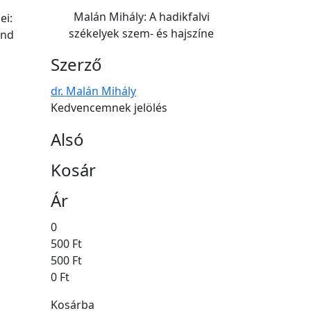
Malán Mihály: A hadikfalvi
ei:
székelyek szem- és hajszíne
und
Szerző
dr. Malán Mihály
Kedvencemnek jelölés
Alsó
Kosár
Ár
0
500 Ft
500 Ft
0 Ft
Kosárba