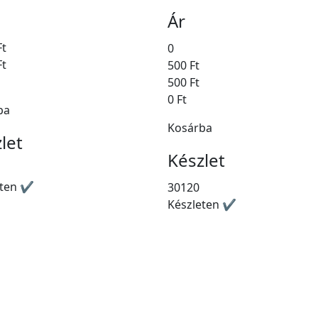
Ár
Ft
0
Ft
500 Ft
500 Ft
0 Ft
ba
Kosárba
let
Készlet
eten ✔
30120
Készleten ✔