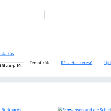
vatartás
Tematikák
Részletes kereső
Új
-től aug. 10-