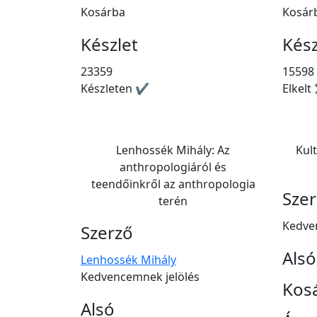
Kosárba
Kosár
Készlet
Kész
23359
15598
Készleten ✔
Elkelt
Lenhossék Mihály: Az
Kul
anthropologiáról és
teendőinkről az anthropologia
Sze
terén
Kedve
Szerző
Alsó
Lenhossék Mihály
Kedvencemnek jelölés
Kos
Alsó