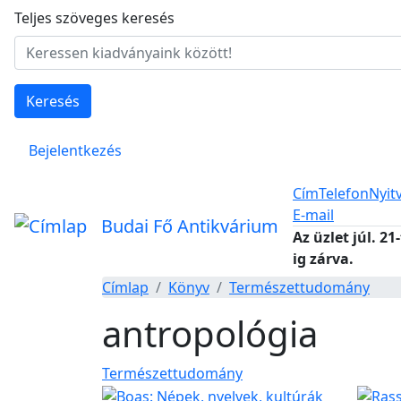
Ugrás a tartalomra
Teljes szöveges keresés
Keresés
Felhasználói fiók menüje
Bejelentkezés
Cím
Telefon
Nyit
E-mail
Budai Fő Antikvárium
Az üzlet júl. 21
ig zárva.
Címlap
Könyv
Természettudomány
antropológia
Természettudomány