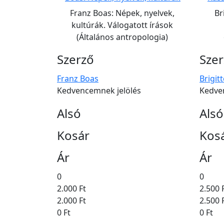
Franz Boas: Népek, nyelvek,
Br
kultúrák. Válogatott írások
(Általános antropologia)
Szerző
Sze
Franz Boas
Brigit
Kedvencemnek jelölés
Kedve
Alsó
Alsó
Kosár
Kos
Ár
Ár
0
0
2.000 Ft
2.500 
2.000 Ft
2.500 
0 Ft
0 Ft