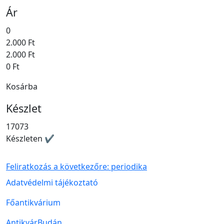
Ár
0
2.000 Ft
2.000 Ft
0 Ft
Kosárba
Készlet
17073
Készleten ✔
Feliratkozás a következőre: periodika
Lábléc menü
Adatvédelmi tájékoztató
Főantikvárium
AntikvárBudán