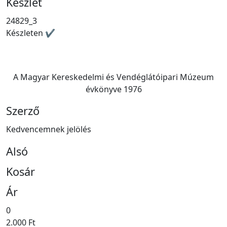
Készlet
24829_3
Készleten ✔
A Magyar Kereskedelmi és Vendéglátóipari Múzeum
évkönyve 1976
Szerző
Kedvencemnek jelölés
Alsó
Kosár
Ár
0
2.000 Ft