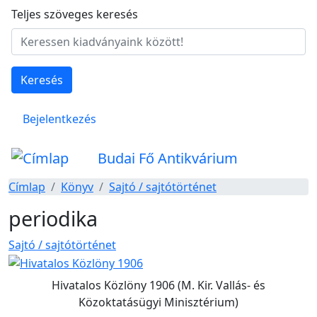
Ugrás a tartalomra
Teljes szöveges keresés
Keresés
Felhasználói fiók menüje
Bejelentkezés
Budai Fő Antikvárium
Címlap
Könyv
Sajtó / sajtótörténet
periodika
Sajtó / sajtótörténet
Hivatalos Közlöny 1906 (M. Kir. Vallás- és
Közoktatásügyi Minisztérium)