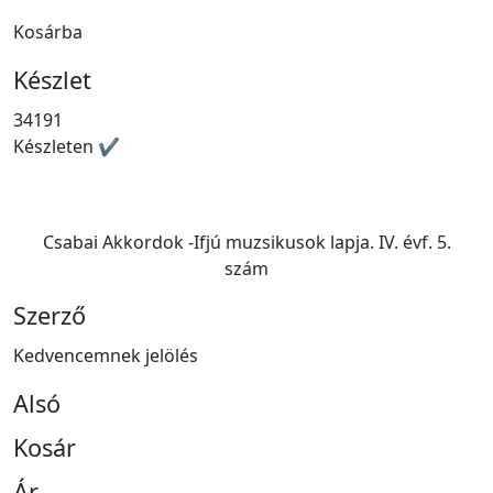
Kosárba
Készlet
34191
Készleten ✔
Csabai Akkordok -Ifjú muzsikusok lapja. IV. évf. 5.
szám
Szerző
Kedvencemnek jelölés
Alsó
Kosár
Ár