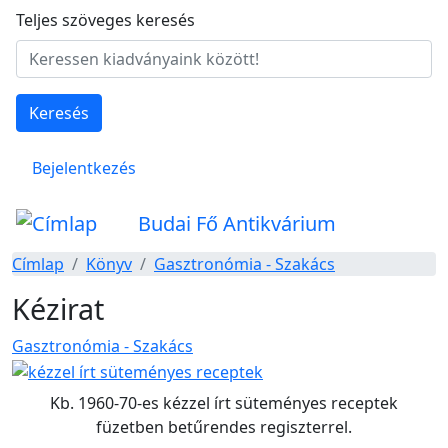
Ugrás a tartalomra
Teljes szöveges keresés
Keresés
Felhasználói fiók menüje
Bejelentkezés
Budai Fő Antikvárium
Címlap
Könyv
Gasztronómia - Szakács
Kézirat
Gasztronómia - Szakács
Kb. 1960-70-es kézzel írt süteményes receptek
füzetben betűrendes regiszterrel.