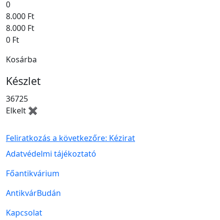
0
8.000 Ft
8.000 Ft
0 Ft
Kosárba
Készlet
36725
Elkelt ✖
Feliratkozás a következőre: Kézirat
Lábléc menü
Adatvédelmi tájékoztató
Főantikvárium
AntikvárBudán
Kapcsolat