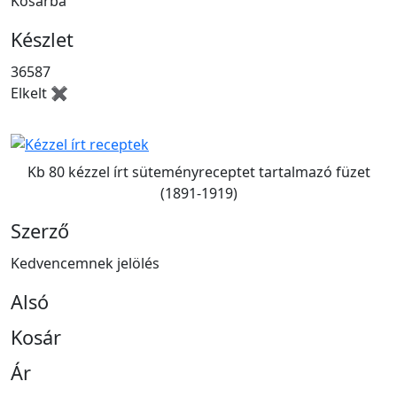
Kosárba
Készlet
36587
Elkelt ✖
Kb 80 kézzel írt süteményreceptet tartalmazó füzet
(1891-1919)
Szerző
Kedvencemnek jelölés
Alsó
Kosár
Ár