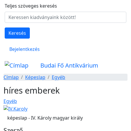
Ugrás a tartalomra
Teljes szöveges keresés
Keresés
Felhasználói fiók menüje
Bejelentkezés
Budai Fő Antikvárium
Címlap
Képeslap
Egyéb
híres emberek
Egyéb
képeslap - IV. Károly magyar király
Szerző