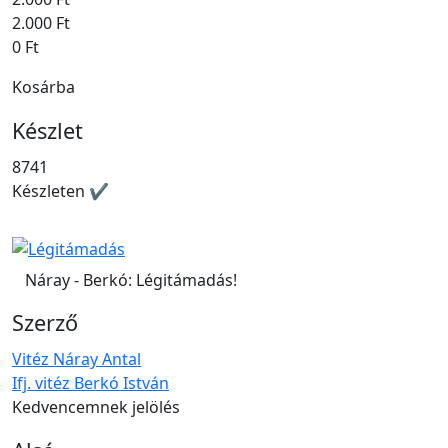
2.000 Ft
0 Ft
Kosárba
Készlet
8741
Készleten ✔
Náray - Berkó: Légitámadás!
Szerző
Vitéz Náray Antal
Ifj. vitéz Berkó István
Kedvencemnek jelölés