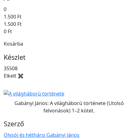
0
1.500 Ft
1.500 Ft
0 Ft
Kosárba
Készlet
35508
Elkelt ✖
Gabányi János: A világháború története (Utolsó
felvonások) 1–2 kötet.
Szerző
Olysói és héthársi Gabányi János