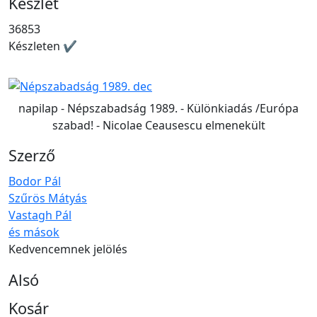
Készlet
36853
Készleten ✔
napilap - Népszabadság 1989. - Különkiadás /Európa
szabad! - Nicolae Ceausescu elmenekült
Szerző
Bodor Pál
Szűrös Mátyás
Vastagh Pál
és mások
Kedvencemnek jelölés
Alsó
Kosár