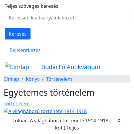
Ugrás a tartalomra
Teljes szöveges keresés
Keresés
Felhasználói fiók menüje
Bejelentkezés
Budai Fő Antikvárium
Címlap
Könyv
Történelem
Egyetemes történelem
Történelem
Tolnai - A világháború története 1914-1918 ( I - X.
köt.) Teljes