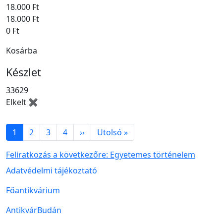
18.000 Ft
18.000 Ft
0 Ft
Kosárba
Készlet
33629
Elkelt ✖
Oldalszámozás
Következő oldal
Utolsó oldal
1
2
3
4
››
Utolsó »
Feliratkozás a következőre: Egyetemes történelem
Lábléc menü
Adatvédelmi tájékoztató
Főantikvárium
AntikvárBudán