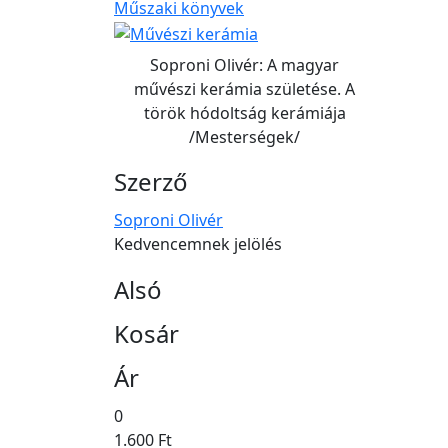
Műszaki könyvek
Soproni Olivér: A magyar
művészi kerámia születése. A
török hódoltság kerámiája
/Mesterségek/
Szerző
Soproni Olivér
Kedvencemnek jelölés
Alsó
Kosár
Ár
0
1.600 Ft