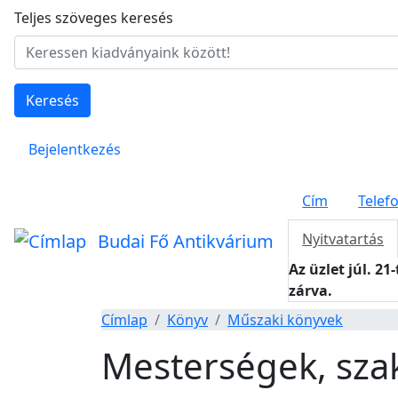
Ugrás a tartalomra
Teljes szöveges keresés
Keresés
Felhasználói fiók menüje
Bejelentkezés
Cím
Telef
Budai Fő Antikvárium
Nyitvatartás
Az üzlet júl. 21
zárva.
Címlap
Könyv
Műszaki könyvek
Mesterségek, sz