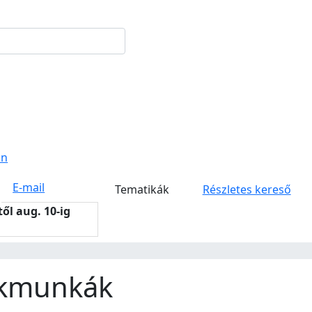
on
E-mail
Tematikák
Részletes kereső
-től aug. 10-ig
akmunkák