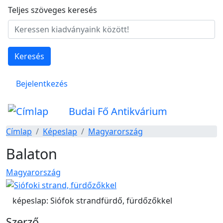
Ugrás a tartalomra
Teljes szöveges keresés
Keresés
Felhasználói fiók menüje
Bejelentkezés
Budai Fő Antikvárium
Címlap
Képeslap
Magyarország
Balaton
Magyarország
képeslap: Siófok strandfürdő, fürdőzőkkel
Szerző