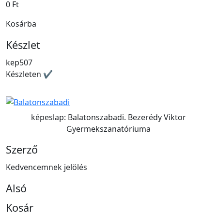
0 Ft
Kosárba
Készlet
kep507
Készleten ✔
képeslap: Balatonszabadi. Bezerédy Viktor
Gyermekszanatóriuma
Szerző
Kedvencemnek jelölés
Alsó
Kosár