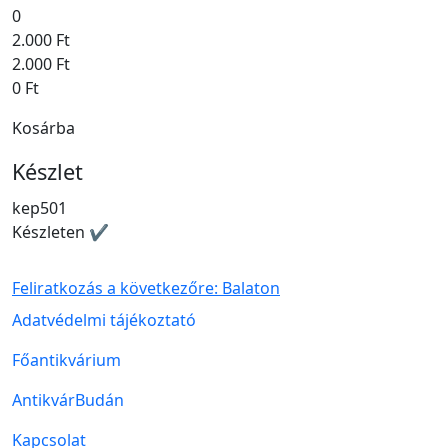
0
2.000 Ft
2.000 Ft
0 Ft
Kosárba
Készlet
kep501
Készleten ✔
Feliratkozás a következőre: Balaton
Lábléc menü
Adatvédelmi tájékoztató
Főantikvárium
AntikvárBudán
Kapcsolat