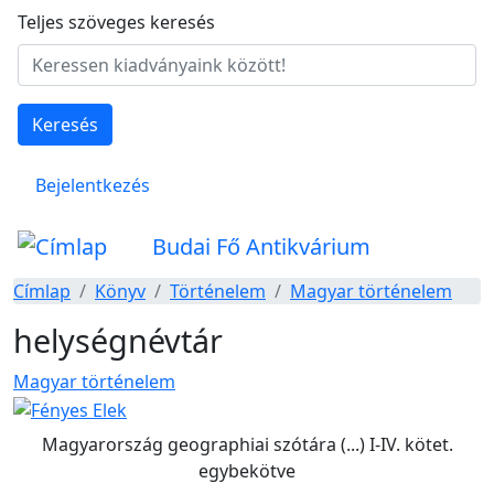
Ugrás a tartalomra
Teljes szöveges keresés
Keresés
Felhasználói fiók menüje
Bejelentkezés
Budai Fő Antikvárium
Címlap
Könyv
Történelem
Magyar történelem
helységnévtár
Magyar történelem
Magyarország geographiai szótára (...) I-IV. kötet.
egybekötve