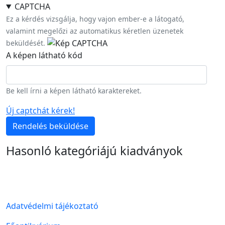
CAPTCHA
Ez a kérdés vizsgálja, hogy vajon ember-e a látogató,
valamint megelőzi az automatikus kéretlen üzenetek
beküldését.
A képen látható kód
Be kell írni a képen látható karaktereket.
Új captchát kérek!
Rendelés beküldése
Hasonló kategóriájú kiadványok
Lábléc menü
Adatvédelmi tájékoztató