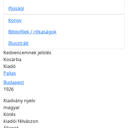
ifjúsági
Könyv
Bibliofilek / ritkaságok
Illusztrált
Kedvencemnek jelölés
Kosárba
Kiadó
Pallas
Kiadás helye
Budapest
Kiadás éve
1926
Kiadvány nyelv
magyar
Kötés
kiadói félvászon