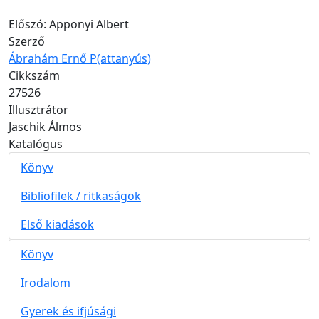
Hozzáfűzések
Előszó: Apponyi Albert
Szerző
Ábrahám Ernő P(attanyús)
Cikkszám
27526
Illusztrátor
Jaschik Álmos
Katalógus
Könyv
Bibliofilek / ritkaságok
Első kiadások
Könyv
Irodalom
Gyerek és ifjúsági