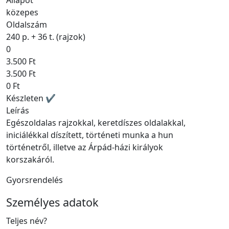
Állapot
közepes
Oldalszám
240 p. + 36 t. (rajzok)
0
3.500 Ft
3.500 Ft
0 Ft
Készleten ✔
Leírás
Egészoldalas rajzokkal, keretdíszes oldalakkal,
iniciálékkal díszített, történeti munka a hun
történetről, illetve az Árpád-házi királyok
korszakáról.
Gyorsrendelés
Személyes adatok
Teljes név
?