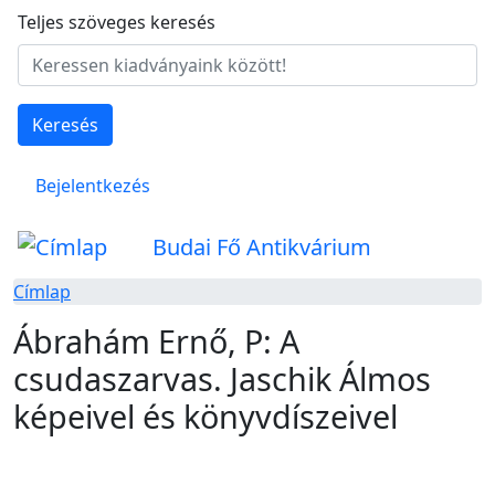
Ugrás a tartalomra
Teljes szöveges keresés
Keresés
Felhasználói fiók menüje
Bejelentkezés
Budai Fő Antikvárium
Címlap
Ábrahám Ernő, P: A
csudaszarvas. Jaschik Álmos
képeivel és könyvdíszeivel