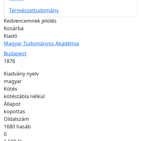
Természettudomány
Kedvencemnek jelölés
Kosárba
Kiadó
Magyar Tudományos Akadémia
Kiadás helye
Budapest
Kiadás éve
1876
Kiadvány nyelv
magyar
Kötés
kötéstábla nélkül
Állapot
kopottas
Oldalszám
1680 hasáb
0