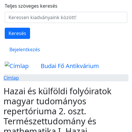
Ugrás a tartalomra
Teljes szöveges keresés
Keresés
Felhasználói fiók menüje
Bejelentkezés
Budai Fő Antikvárium
Címlap
Hazai és külföldi folyóiratok
magyar tudományos
repertóriuma 2. oszt.
Természettudomány és
mathematika I. Hazai