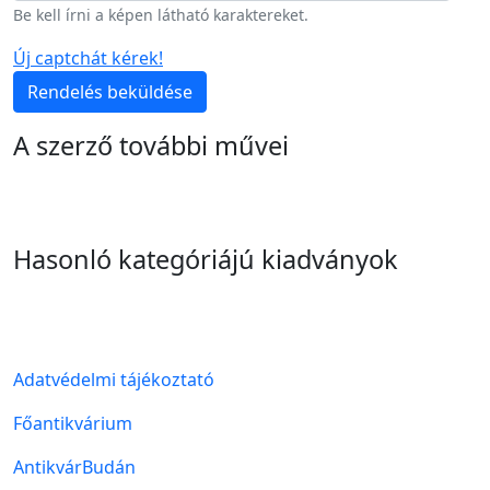
Be kell írni a képen látható karaktereket.
Új captchát kérek!
Rendelés beküldése
A szerző további művei
Hasonló kategóriájú kiadványok
Lábléc menü
Adatvédelmi tájékoztató
Főantikvárium
AntikvárBudán