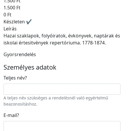
1.500 Ft
1.500 Ft
0 Ft
Készleten ✔
Leírás
Hazai szaklapok, folyóiratok, évkönyvek, naptárak és
iskolai értesitvények repertóriuma. 1778-1874.
Gyorsrendelés
Személyes adatok
Teljes név
?
A teljes név szükséges a rendelésnél való egyértelmű
beazonosításhoz.
E-mail
?