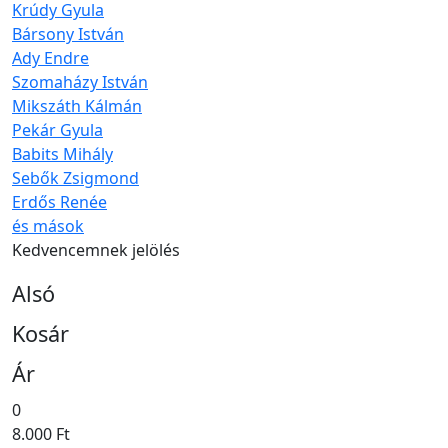
Krúdy Gyula
Bársony István
Ady Endre
Szomaházy István
Mikszáth Kálmán
Pekár Gyula
Babits Mihály
Sebők Zsigmond
Erdős Renée
és mások
Kedvencemnek jelölés
Alsó
Kosár
Ár
0
8.000 Ft