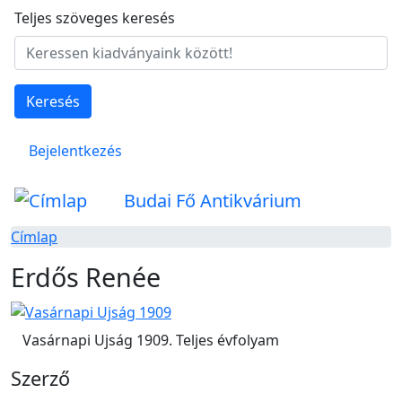
Ugrás a tartalomra
Teljes szöveges keresés
Keresés
Felhasználói fiók menüje
Bejelentkezés
Budai Fő Antikvárium
Címlap
Erdős Renée
Vasárnapi Ujság 1909. Teljes évfolyam
Szerző