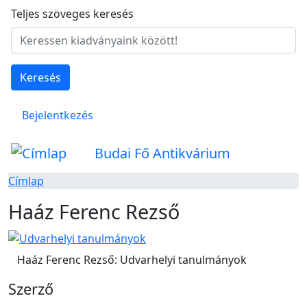
Ugrás a tartalomra
Teljes szöveges keresés
Keresés
Felhasználói fiók menüje
Bejelentkezés
Budai Fő Antikvárium
Címlap
Haáz Ferenc Rezső
Haáz Ferenc Rezső: Udvarhelyi tanulmányok
Szerző