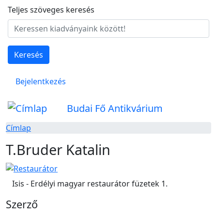
Ugrás a tartalomra
Teljes szöveges keresés
Keresés
Felhasználói fiók menüje
Bejelentkezés
Budai Fő Antikvárium
Címlap
T.Bruder Katalin
Isis - Erdélyi magyar restaurátor füzetek 1.
Szerző