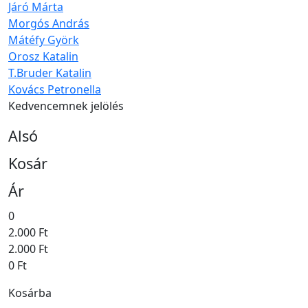
Járó Márta
Morgós András
Mátéfy Györk
Orosz Katalin
T.Bruder Katalin
Kovács Petronella
Kedvencemnek jelölés
Alsó
Kosár
Ár
0
2.000 Ft
2.000 Ft
0 Ft
Kosárba