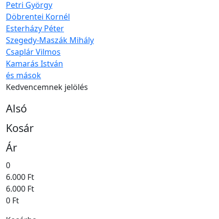
Petri György
Döbrentei Kornél
Esterházy Péter
Szegedy-Maszák Mihály
Csaplár Vilmos
Kamarás István
és mások
Kedvencemnek jelölés
Alsó
Kosár
Ár
0
6.000 Ft
6.000 Ft
0 Ft