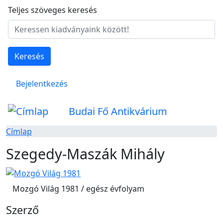
Ugrás a tartalomra
Teljes szöveges keresés
Keresés
Felhasználói fiók menüje
Bejelentkezés
Budai Fő Antikvárium
Címlap
Szegedy-Maszák Mihály
Mozgó Világ 1981 / egész évfolyam
Szerző